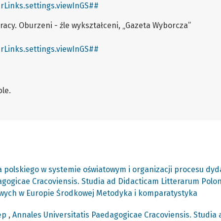
rLinks.settings.viewInGS##
racy. Oburzeni - źle wykształceni, „Gazeta Wyborcza”
rLinks.settings.viewInGS##
le.
polskiego w systemie oświatowym i organizacji procesu dyda
agogicae Cracoviensis. Studia ad Didacticam Litterarum Polo
owych w Europie Środkowej Metodyka i komparatystyka
ęp
,
Annales Universitatis Paedagogicae Cracoviensis. Studia