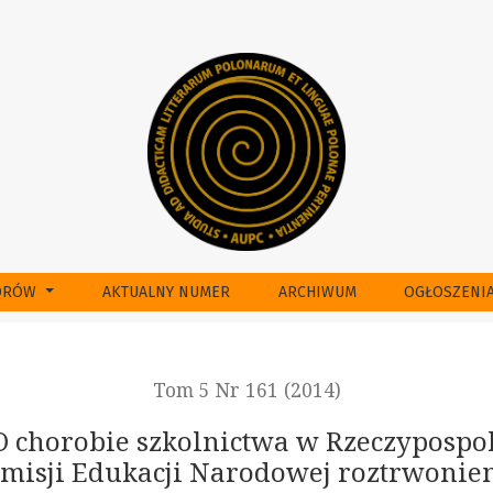
nictwa w Rzeczypospolitej i szlachetnego dorobku Komisji Edu
TORÓW
AKTUALNY NUMER
ARCHIWUM
OGŁOSZENI
Tom 5 Nr 161 (2014)
 O chorobie szkolnictwa w Rzeczypospol
misji Edukacji Narodowej roztrwonie