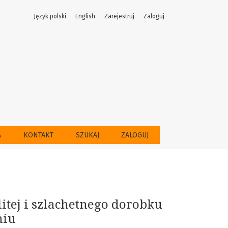
Język polski
English
Zarejestruj
Zaloguj
kacji Narodowej roztrwonieniu
A
KONTAKT
SZUKAJ
ZALOGUJ
itej i szlachetnego dorobku
niu