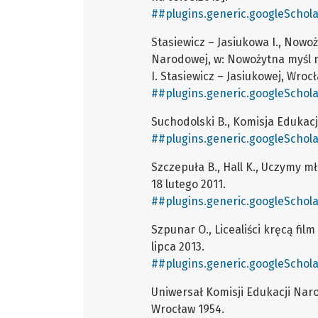
##plugins.generic.googleSchola
Stasiewicz – Jasiukowa I., Now
Narodowej, w: Nowożytna myśl n
I. Stasiewicz – Jasiukowej, Wro
##plugins.generic.googleSchola
Suchodolski B., Komisja Edukac
##plugins.generic.googleSchola
Szczepuła B., Hall K., Uczymy mł
18 lutego 2011.
##plugins.generic.googleSchola
Szpunar O., Licealiści kręcą fil
lipca 2013.
##plugins.generic.googleSchola
Uniwersał Komisji Edukacji Naro
Wrocław 1954.