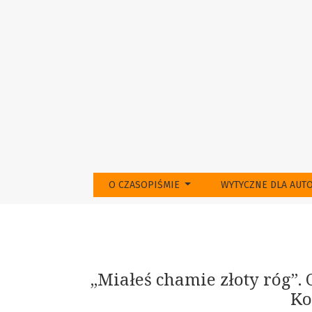
„Miałeś chamie złoty róg”. O chorobie szkol
O CZASOPIŚMIE
WYTYCZNE DLA AU
„Miałeś chamie złoty róg”.
Ko