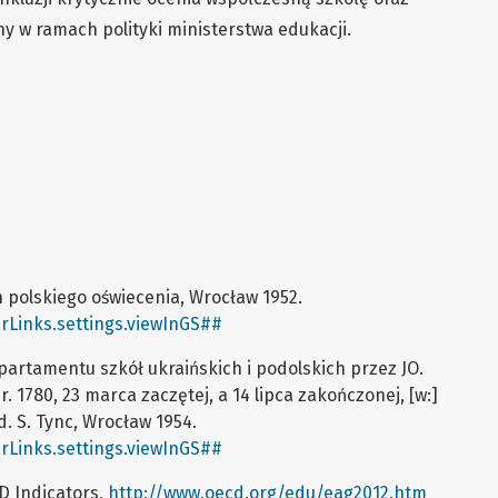
 w ramach polityki ministerstwa edukacji.
h polskiego oświecenia, Wrocław 1952.
rLinks.settings.viewInGS##
epartamentu szkół ukraińskich i podolskich przez JO.
. 1780, 23 marca zaczętej, a 14 lipca zakończonej, [w:]
. S. Tync, Wrocław 1954.
rLinks.settings.viewInGS##
D Indicators,
http://www.oecd.org/edu/eag2012.htm