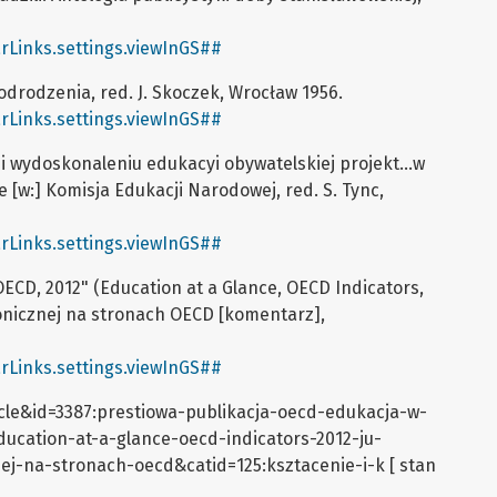
rLinks.settings.viewInGS##
drodzenia, red. J. Skoczek, Wrocław 1956.
rLinks.settings.viewInGS##
 i wydoskonaleniu edukacyi obywatelskiej projekt…w
[w:] Komisja Edukacji Narodowej, red. S. Tync,
rLinks.settings.viewInGS##
OECD, 2012" (Education at a Glance, OECD Indicators,
onicznej na stronach OECD [komentarz],
rLinks.settings.viewInGS##
le&id=3387:prestiowa-publikacja-oecd-edukacja-w-
ucation-at-a-glance-oecd-indicators-2012-ju-
ej-na-stronach-oecd&catid=125:ksztacenie-i-k [ stan