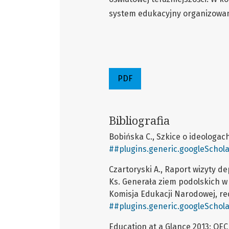
system edukacyjny organizowany
PDF
Bibliografia
Bobińska C., Szkice o ideologac
##plugins.generic.googleSchola
Czartoryski A., Raport wizyty d
Ks. Generała ziem podolskich w r
Komisja Edukacji Narodowej, red
##plugins.generic.googleSchola
Education at a Glance 2013: OEC