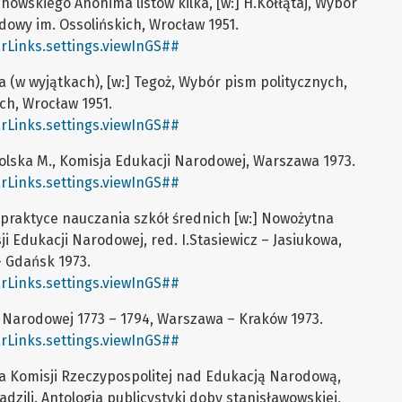
chowskiego Anonima listów kilka, [w:] H.Kołłątaj, Wybór
dowy im. Ossolińskich, Wrocław 1951.
rLinks.settings.viewInGS##
wa (w wyjątkach), [w:] Tegoż, Wybór pism politycznych,
ch, Wrocław 1951.
rLinks.settings.viewInGS##
olska M., Komisja Edukacji Narodowej, Warszawa 1973.
rLinks.settings.viewInGS##
 praktyce nauczania szkół średnich [w:] Nowożytna
 Edukacji Narodowej, red. I.Stasiewicz – Jasiukowa,
 Gdańsk 1973.
rLinks.settings.viewInGS##
 Narodowej 1773 – 1794, Warszawa – Kraków 1973.
rLinks.settings.viewInGS##
ela Komisji Rzeczypospolitej nad Edukacją Narodową,
adzili. Antologia publicystyki doby stanisławowskiej,