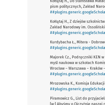
Kołłątaj H., Do Stanisława Mała
pism politycznych, Zakład Naro
##plugins.generic.googleSchola
Kołłątaj H., Z dziejów szkolnict
Zakład Narodowy im. Ossoliński
##plugins.generic.googleSchola
Kurdybacha Ł., Mitera - Dobrow
##plugins.generic.googleSchola
Majorek Cz., Podręczniki KEN w
myśl naukowa w szkołach Komisji
Wrocław – Warszawa – Kraków –
##plugins.generic.googleSchola
Mrozowska K., Komisja Edukacji
##plugins.generic.googleSchola
Piramowicz G., List do przyjaci
[w:] Abyśmy o Ojczyźnie naszej r