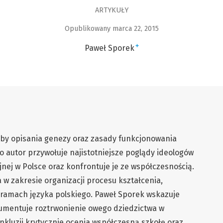
ARTYKUŁY
Opublikowany marca 22, 2015
+
Paweł Sporek
zeby opisania genezy oraz zasady funkcjonowania
o autor przywołuje najistotniejsze poglądy ideologów
nej w Polsce oraz konfrontuje je ze współczesnością.
 w zakresie organizacji procesu kształcenia,
 ramach języka polskiego. Paweł Sporek wskazuje
mentuje roztrwonienie owego dziedzictwa w
onkluzji krytycznie ocenia współczesną szkołę oraz