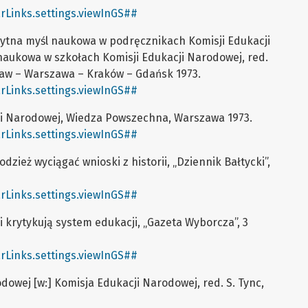
rLinks.settings.viewInGS##
ożytna myśl naukowa w podręcznikach Komisji Edukacji
aukowa w szkołach Komisji Edukacji Narodowej, red.
cław – Warszawa – Kraków – Gdańsk 1973.
rLinks.settings.viewInGS##
ji Narodowej, Wiedza Powszechna, Warszawa 1973.
rLinks.settings.viewInGS##
odzież wyciągać wnioski z historii, „Dziennik Bałtycki”,
rLinks.settings.viewInGS##
m i krytykują system edukacji, „Gazeta Wyborcza”, 3
rLinks.settings.viewInGS##
dowej [w:] Komisja Edukacji Narodowej, red. S. Tync,