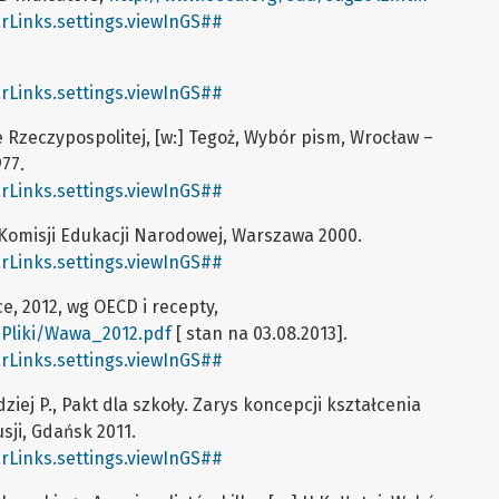
rLinks.settings.viewInGS##
rLinks.settings.viewInGS##
 Rzeczypospolitej, [w:] Tegoż, Wybór pism, Wrocław –
77.
rLinks.settings.viewInGS##
 Komisji Edukacji Narodowej, Warszawa 2000.
rLinks.settings.viewInGS##
e, 2012, wg OECD i recepty,
/Pliki/Wawa_2012.pdf
[ stan na 03.08.2013].
rLinks.settings.viewInGS##
dziej P., Pakt dla szkoły. Zarys koncepcji kształcenia
sji, Gdańsk 2011.
rLinks.settings.viewInGS##