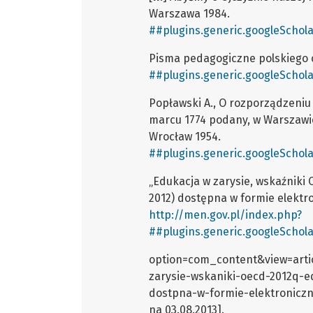
Warszawa 1984.
##plugins.generic.googleSchola
Pisma pedagogiczne polskiego o
##plugins.generic.googleSchola
Popławski A., O rozporządzeniu
marcu 1774 podany, w Warszawie 
Wrocław 1954.
##plugins.generic.googleSchola
„Edukacja w zarysie, wskaźniki 
2012) dostępna w formie elektr
http://men.gov.pl/index.php?
##plugins.generic.googleSchola
option=com_content&view=artic
zarysie-wskaniki-oecd-2012q-ed
dostpna-w-formie-elektroniczn
na 03.08.2013].