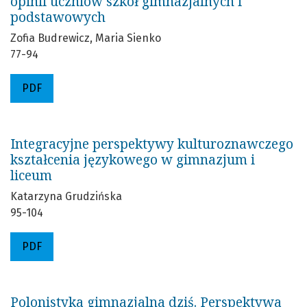
opinii uczniów szkół gimnazjalnych i
podstawowych
Zofia Budrewicz, Maria Sienko
77-94
PDF
Integracyjne perspektywy kulturoznawczego
kształcenia językowego w gimnazjum i
liceum
Katarzyna Grudzińska
95-104
PDF
Polonistyka gimnazjalna dziś. Perspektywa