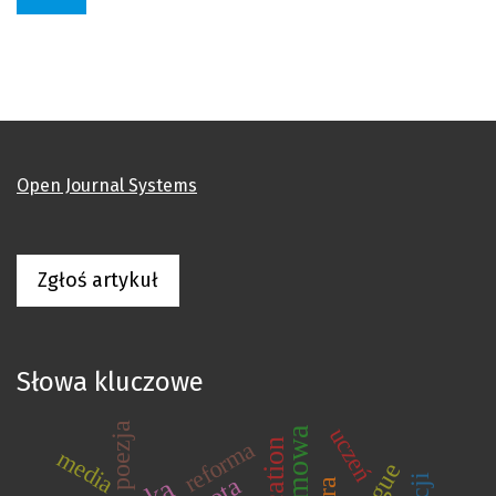
Open Journal Systems
Zgłoś artykuł
Słowa kluczowe
poezja
uczeń
reforma
education
media