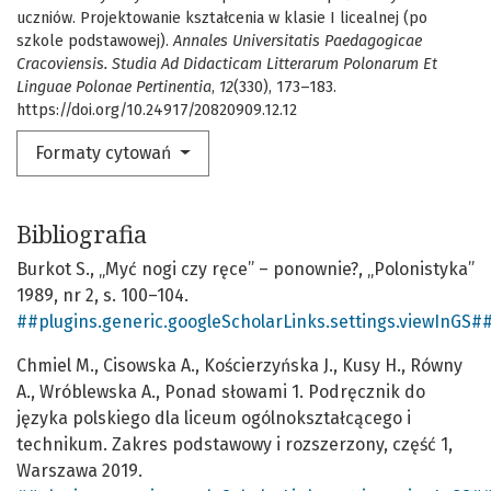
uczniów. Projektowanie kształcenia w klasie I licealnej (po
szkole podstawowej).
Annales Universitatis Paedagogicae
Cracoviensis. Studia Ad Didacticam Litterarum Polonarum Et
Linguae Polonae Pertinentia
,
12
(330), 173–183.
https://doi.org/10.24917/20820909.12.12
Formaty cytowań
Bibliografia
Burkot S., „Myć nogi czy ręce” – ponownie?, „Polonistyka”
1989, nr 2, s. 100–104.
##plugins.generic.googleScholarLinks.settings.viewInGS#
Chmiel M., Cisowska A., Kościerzyńska J., Kusy H., Równy
A., Wróblewska A., Ponad słowami 1. Podręcznik do
języka polskiego dla liceum ogólnokształcącego i
technikum. Zakres podstawowy i rozszerzony, część 1,
Warszawa 2019.