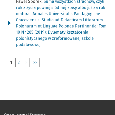
Paweł Sporek,
Suma wszystkich strachów, czyli
rok z życia pewnej siódmej klasy albo już za rok
matura
,
Annales Universitatis Paedagogicae
Cracoviensis. Studia ad Didacticam Litterarum
Polonarum et Linguae Polonae Pertinentia: Tom
10 Nr 285 (2019): Dylematy kształcenia
polonistycznego w zreformowanej szkole
podstawowej
1
2
>
>>