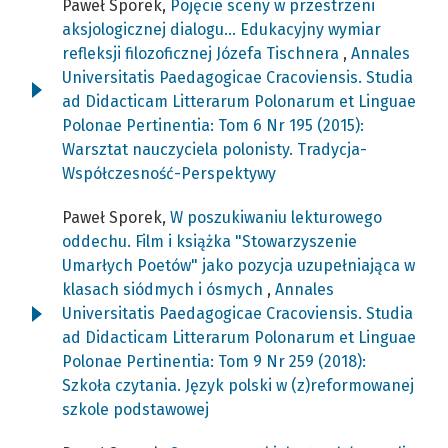
Paweł Sporek,
Pojęcie sceny w przestrzeni
aksjologicznej dialogu... Edukacyjny wymiar
refleksji filozoficznej Józefa Tischnera
,
Annales
Universitatis Paedagogicae Cracoviensis. Studia
ad Didacticam Litterarum Polonarum et Linguae
Polonae Pertinentia: Tom 6 Nr 195 (2015):
Warsztat nauczyciela polonisty. Tradycja-
Współczesność-Perspektywy
Paweł Sporek,
W poszukiwaniu lekturowego
oddechu. Film i książka "Stowarzyszenie
Umarłych Poetów" jako pozycja uzupełniająca w
klasach siódmych i ósmych
,
Annales
Universitatis Paedagogicae Cracoviensis. Studia
ad Didacticam Litterarum Polonarum et Linguae
Polonae Pertinentia: Tom 9 Nr 259 (2018):
Szkoła czytania. Język polski w (z)reformowanej
szkole podstawowej