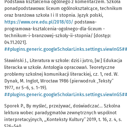
Podstawa kształcenia ogólnego z komentarzem. Szkoła
ponadpodstawowa: liceum ogólnokształcące, technikum
oraz branżowa szkoła I i II stopnia. Język polski,
https://www.ore.edu.pl/2018/03/
podstawa-
programowa-ksztalcenia-ogolnego-dla-liceum -
technikum-i-branzowej-szkoly-ii-stopnia/ [dostęp:
04.11.2021].
##plugins.generic.googleScholarLinks.settings.viewInGS#
Sławiński J., Literatura w szkole: dziś i jutro, [w:] Edukacja
literacka w szkole. Antologia opracowań. Teoretyczne
problemy szkolnej komunikacji literackiej, cz. 1, red. W.
Dynak, M. Inglot, Wrocław 1986 (pierwodruk „Teksty”
1977, nr 5–6, s. 1–19).
##plugins.generic.googleScholarLinks.settings.viewInGS#
Sporek P., By myśleć, przeżywać, doświadczać… Szkolna
lektura wobec paradygmatów zewnętrznych wspólnot
interpretacyjnych, ,,Konteksty Kultury” 2019, t. 16, z. 4, s.
526–540.