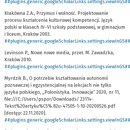
##plugins.generic.googleScholarLinks.settings.viewInGS#
Kłakówna Z.A., Przymus i wolność. Projektowanie
procesu kształcenia kulturowej kompetencji. Język
polski w klasach IV–VI szkoły podstawowej, w gimnazjum
i liceum, Kraków 2003.
##plugins.generic.googleScholarLinks.settings.viewInGS#
Levinson P., Nowe nowe media, przeł. M. Zawadzka,
Kraków 2010.
##plugins.generic.googleScholarLinks.settings.viewInGS#
Myrdzik B., O potrzebie kształtowania autonomii
poznawczej i egzystencjalnej na lekcjach nie tylko
języka polskiego, ,,Polonistyka. Innowacje” 2020, nr 11,
file:///C:/Users/pspor/Downloads/ 23114-
Tekst%20artyku%C5% 82u-47505-1-10-20200526.pdf
[dostęp: 22.11.2020].
##plugins.generic.googleScholarLinks.settings.viewInGS#