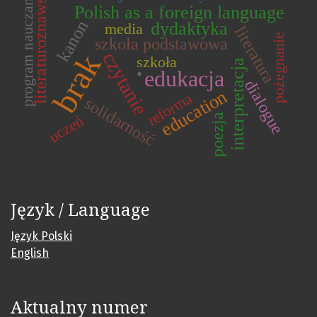
literaturoznawstwo
program nauczania
Polish as a foreign language
kanon
dydaktyka
media
literatura
pożegnanie
szkoła podstawowa
czytanie
brak
.
szkoła
interpretacja
edukacja
dialogue
education
reforma
solidarność
poezja
uczeń
Język / Language
Język Polski
English
Aktualny numer