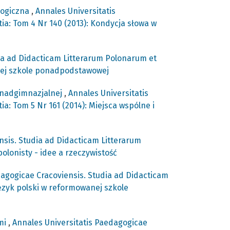
ologiczna
,
Annales Universitatis
ia: Tom 4 Nr 140 (2013): Kondycja słowa w
ia ad Didacticam Litterarum Polonarum et
anej szkole ponadpodstawowej
ponadgimnazjalnej
,
Annales Universitatis
: Tom 5 Nr 161 (2014): Miejsca wspólne i
nsis. Studia ad Didacticam Litterarum
olonisty - idee a rzeczywistość
dagogicae Cracoviensis. Studia ad Didacticam
ęzyk polski w reformowanej szkole
ami
,
Annales Universitatis Paedagogicae