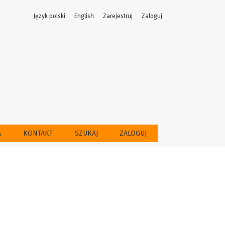
Język polski
English
Zarejestruj
Zaloguj
A
KONTAKT
SZUKAJ
ZALOGUJ