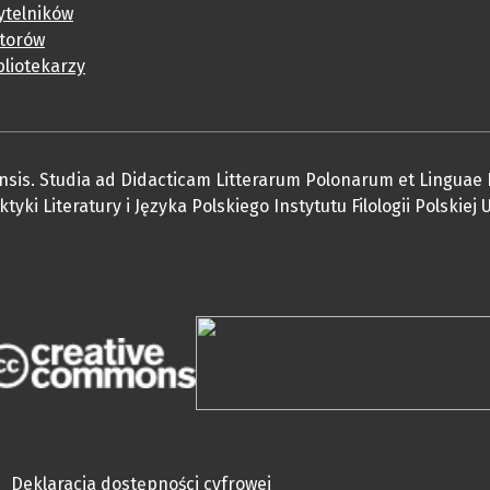
ytelników
utorów
bliotekarzy
nsis. Studia ad Didacticam Litterarum Polonarum et Linguae
ki Literatury i Języka Polskiego Instytutu Filologii Polskiej
Deklaracja dostępności cyfrowej