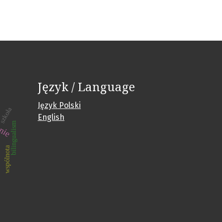
Język / Language
Język Polski
szkoła
English
anie
bilingualism
wspólnota