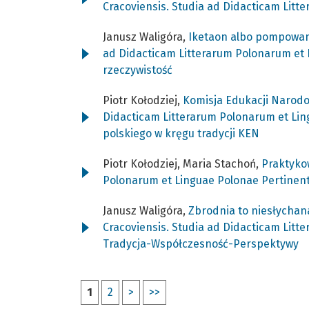
Cracoviensis. Studia ad Didacticam Litt
Janusz Waligóra,
Iketaon albo pompowan
ad Didacticam Litterarum Polonarum et L
rzeczywistość
Piotr Kołodziej,
Komisja Edukacji Narodo
Didacticam Litterarum Polonarum et Ling
polskiego w kręgu tradycji KEN
Piotr Kołodziej, Maria Stachoń,
Praktyko
Polonarum et Linguae Polonae Pertinent
Janusz Waligóra,
Zbrodnia to niesłychan
Cracoviensis. Studia ad Didacticam Litte
Tradycja-Współczesność-Perspektywy
1
2
>
>>