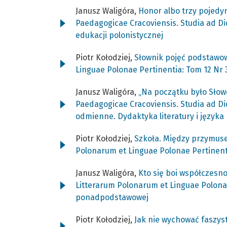
Janusz Waligóra,
Honor albo trzy pojedyn
Paedagogicae Cracoviensis. Studia ad Di
edukacji polonistycznej
Piotr Kołodziej,
Słownik pojęć podstaw
Linguae Polonae Pertinentia: Tom 12 Nr
Janusz Waligóra,
„Na początku było Słow
Paedagogicae Cracoviensis. Studia ad Di
odmienne. Dydaktyka literatury i języka
Piotr Kołodziej,
Szkoła. Między przymus
Polonarum et Linguae Polonae Pertinenti
Janusz Waligóra,
Kto się boi współczesn
Litterarum Polonarum et Linguae Polonae
ponadpodstawowej
Piotr Kołodziej,
Jak nie wychować faszyst