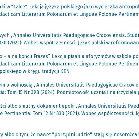
ki w "Lalce". Lekcja języka polskiego jako wycieczka antrop
dacticam Litterarum Polonarum et Linguae Polonae Pertinent
owych
,
Annales Universitatis Paedagogicae Cracoviensis. Stud
 330 (2021): Wobec współczesności. Język polski w reformow
o – a na końcu Frazes”. Lekcja pisania aforyzmów w szkole 
dacticam Litterarum Polonarum et Linguae Polonae Pertinentia
 polskiego w kręgu tradycji KEN
em a wolnością
,
Annales Universitatis Paedagogicae Cracovie
a: Tom 15 Nr 398 (2024): Podmiotowość ucznia i nauczyciela p
ości albo smutny dokument epoki
,
Annales Universitatis Pae
 Pertinentia: Tom 12 Nr 330 (2021): Wobec współczesności. J
y albo o tym, że nawet "porządni ludzie" stają się nosorożc