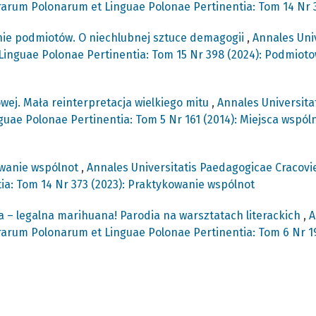
erarum Polonarum et Linguae Polonae Pertinentia: Tom 14 Nr 
ie podmiotów. O niechlubnej sztuce demagogii
,
Annales Uni
inguae Polonae Pertinentia: Tom 15 Nr 398 (2024): Podmiotowo
wej. Mała reinterpretacja wielkiego mitu
,
Annales Universita
uae Polonae Pertinentia: Tom 5 Nr 161 (2014): Miejsca wspóln
wanie wspólnot
,
Annales Universitatis Paedagogicae Cracovi
ia: Tom 14 Nr 373 (2023): Praktykowanie wspólnot
a – legalna marihuana! Parodia na warsztatach literackich
,
A
rarum Polonarum et Linguae Polonae Pertinentia: Tom 6 Nr 19