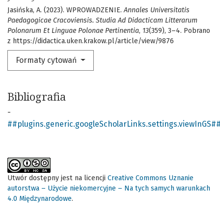
Jasińska, A. (2023). WPROWADZENIE.
Annales Universitatis
Paedagogicae Cracoviensis. Studia Ad Didacticam Litterarum
Polonarum Et Linguae Polonae Pertinentia
,
13
(359), 3–4. Pobrano
z https://didactica.uken.krakow.pl/article/view/9876
Formaty cytowań
Bibliografia
-
##plugins.generic.googleScholarLinks.settings.viewInGS#
Utwór dostępny jest na licencji
Creative Commons Uznanie
autorstwa – Użycie niekomercyjne – Na tych samych warunkach
4.0 Międzynarodowe
.