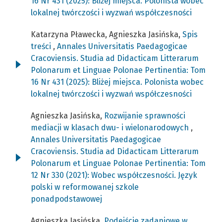
16 Nr 431 (2025): Bliżej miejsca. Polonista wobec
lokalnej twórczości i wyzwań współczesności
Katarzyna Pławecka, Agnieszka Jasińska,
Spis
treści
,
Annales Universitatis Paedagogicae
Cracoviensis. Studia ad Didacticam Litterarum
Polonarum et Linguae Polonae Pertinentia: Tom
16 Nr 431 (2025): Bliżej miejsca. Polonista wobec
lokalnej twórczości i wyzwań współczesności
Agnieszka Jasińska,
Rozwijanie sprawności
mediacji w klasach dwu- i wielonarodowych
,
Annales Universitatis Paedagogicae
Cracoviensis. Studia ad Didacticam Litterarum
Polonarum et Linguae Polonae Pertinentia: Tom
12 Nr 330 (2021): Wobec współczesności. Język
polski w reformowanej szkole
ponadpodstawowej
Agnieszka Jasińska,
Podejście zadaniowe w