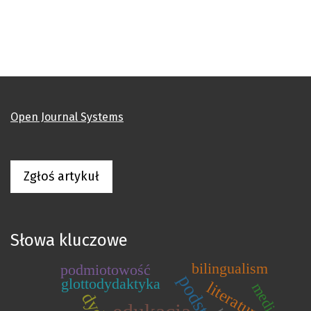
Open Journal Systems
Zgłoś artykuł
Słowa kluczowe
bilingualism
podmiotowość
glottodydaktyka
literatura
media