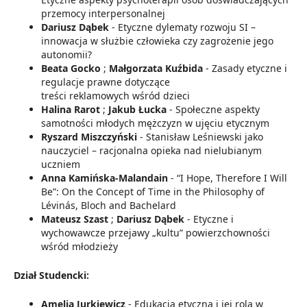
przemocy interpersonalnej
Dariusz Dąbek
- Etyczne dylematy rozwoju SI –
innowacja w służbie człowieka czy zagrożenie jego
autonomii?
Beata Gocko
;
Małgorzata Kuźbida
- Zasady etyczne i
regulacje prawne dotyczące
treści reklamowych wśród dzieci
Halina Rarot
;
Jakub Łucka
- Społeczne aspekty
samotności młodych mężczyzn w ujęciu etycznym
Ryszard Miszczyński
- Stanisław Leśniewski jako
nauczyciel – racjonalna opieka nad nielubianym
uczniem
Anna Kamińska-Malandain
- “I Hope, Therefore I Will
Be”: On the Concept of Time in the Philosophy of
Lévinás, Bloch and Bachelard
Mateusz Szast
;
Dariusz Dąbek
- Etyczne i
wychowawcze przejawy „kultu” powierzchowności
wśród młodzieży
Dział Studencki:
Amelia Jurkiewicz
- Edukacja etyczna i jej rola w