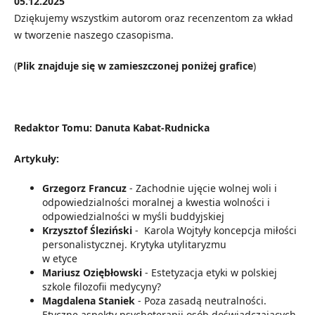
05.12.2025
Dziękujemy wszystkim autorom oraz recenzentom za wkład
w tworzenie naszego czasopisma.
(
Plik znajduje się w zamieszczonej poniżej grafice
)
Redaktor Tomu: Danuta Kabat-Rudnicka
Artykuły:
Grzegorz Francuz
- Zachodnie ujęcie wolnej woli i
odpowiedzialności moralnej a kwestia wolności i
odpowiedzialności w myśli buddyjskiej
Krzysztof Śleziński
- Karola Wojtyły koncepcja miłości
personalistycznej. Krytyka utylitaryzmu
w etyce
Mariusz Oziębłowski
- Estetyzacja etyki w polskiej
szkole filozofii medycyny?
Magdalena Staniek
- Poza zasadą neutralności.
Etyczne aspekty psychoterapii osób doświadczających