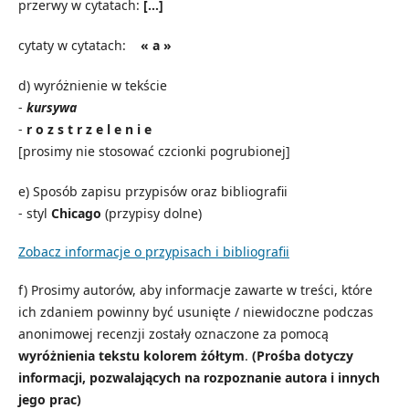
przerwy w cytatach:
[…]
cytaty w cytatach:
« a »
d) wyróżnienie w tekście
-
kursywa
-
r o z s t r z e l e n i e
[prosimy nie stosować czcionki pogrubionej]
e) Sposób zapisu przypisów oraz bibliografii
- styl
Chicago
(przypisy dolne)
Zobacz informacje o przypisach i bibliografii
f) Prosimy autorów, aby informacje zawarte w treści, które
ich zdaniem powinny być usunięte / niewidoczne podczas
anonimowej recenzji zostały oznaczone za pomocą
wyróżnienia tekstu
kolorem żółtym
.
(Prośba dotyczy
informacji, pozwalających na rozpoznanie autora i innych
jego prac)