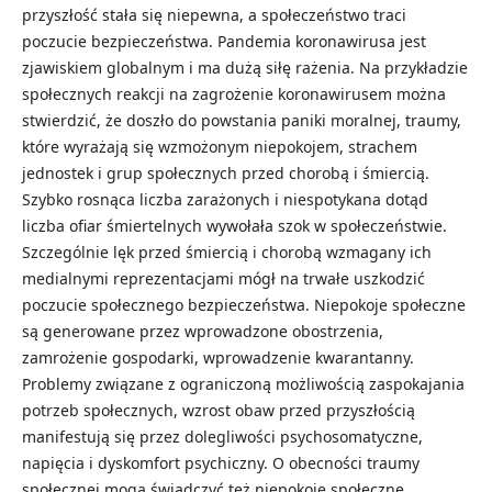
przyszłość stała się niepewna, a społeczeństwo traci
poczucie bezpieczeństwa. Pandemia koronawirusa jest
zjawiskiem globalnym i ma dużą siłę rażenia. Na przykładzie
społecznych reakcji na zagrożenie koronawirusem można
stwierdzić, że doszło do powstania paniki moralnej, traumy,
które wyrażają się wzmożonym niepokojem, strachem
jednostek i grup społecznych przed chorobą i śmiercią.
Szybko rosnąca liczba zarażonych i niespotykana dotąd
liczba ofiar śmiertelnych wywołała szok w społeczeństwie.
Szczególnie lęk przed śmiercią i chorobą wzmagany ich
medialnymi reprezentacjami mógł na trwałe uszkodzić
poczucie społecznego bezpieczeństwa. Niepokoje społeczne
są generowane przez wprowadzone obostrzenia,
zamrożenie gospodarki, wprowadzenie kwarantanny.
Problemy związane z ograniczoną możliwością zaspokajania
potrzeb społecznych, wzrost obaw przed przyszłością
manifestują się przez dolegliwości psychosomatyczne,
napięcia i dyskomfort psychiczny. O obecności traumy
społecznej mogą świadczyć też niepokoje społeczne,