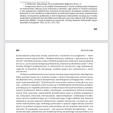
1
 P.  Ziółkowski, 
Pedeutologia. Zarys problematyki
, Bydgoszcz 2016, s. 
6.
2
 Kompetencje dzieli się na miękkie (behawioralne) i 
twarde (funkcjonalne). Kompeten
-
cje behawioralne odnoszą się do zachowania człowieka i 
jego postaw w
 różnych sytuacjach, 
w  tym umiejętności osobistych (np. 
motywacji, kreatywności, zarządzania zespołem, komuni
-
katywności), cech charakteru, temperamentu, sposobu postrzegania otoczenia, podejmowania 
działań, rozwiązywania problemów. Z 
kolei kompetencje funkcjonalne wyrażają się w 
wiedzy, 
konkretnych umiejętnościach i 
kwalifikacjach nabytych w 
procesie edukacji. Zob. 
M.  Konieczna­
­Kucharska, 
Miękkie i     twarde kompetencje nauczycieli
, „Zeszyty Naukowe Politechniki Często
-
chowskiej. Zarządzanie” 2015, nr 
19, s.   231–232.
[63]
[64]
Danuta Krzyżyk
harmonijnemu połączeniu wiedzy, sprawności, rozumienia oraz pragnienia
3
 – może 
sprostać wyznaczanym krótko­ i 
długoterminowym zadaniom i 
wykonywać je efek
-
tywnie
4
. Charakterystyczną cechą wszelkich kompetencji, także tych nauczycielskich, 
jest to, że „są one zawsze kategorią podmiotową, własnością określonej osoby”
5
. Przy
-
wołanie kategorii podmiotowości w 
odniesieniu do nauczyciela i 
jego kompetencji 
sugeruje, że kluczowe dla niniejszego artykułu pojęcie jest wieloznaczne i 
wielo­
warstwowe.
Podstawę podmiotowości nauczyciela stanowią jego kompetencje aksjologiczne, 
które powinny łączyć się z 
rzetelną wiedzą o 
świecie (kompetencje 
merytoryczne, 
międzykulturowe), uczniach (kompetencje psychologiczno ­pedagogiczne) i 
sobie sa
-
mym (samoświadomość)
6
. Podmiotowość nauczyciela oznacza swobodę (czy moc
-
niej   – wolność) w 
działaniu, która wyraża się w 
intelektualnej niezależności, postawie 
poszukującej, we współdecydowaniu o 
realizowanych treściach kształcenia, podejmo
-
wanych problemach, doborze lektur, świadomym, samodzielnym wyborze strategii, 
metod, form nauczania, odpowiednim projektowaniu zajęć; w
 pełnym zaangażowa
-
nia, relacyjnym, twórczym, innowacyjnym, odpowiedzialnym i 
refleksyjnym realizo
-
waniu procesu dydaktycznego, ale i 
wychowawczego. Ciągła refleksja nad własnym 
działaniem sprzyja poprawie efektywności działań nauczyciela i 
pozwala na opty
-
malne wykorzystanie jego osobistego potencjału w 
sytuacji ciągłej zmiany (zmienia
-
jących się podstaw programowych, podręczników, ale też zespołów klasowych i 
ich 
potrzeb). W
 przypadku nauczyciela 
– jak zauważa Henryka Kwiatkowska
 – bycie 
autonomicznym podmiotem jest świadomą formą niezależnego nauczycielstwa, wy
-