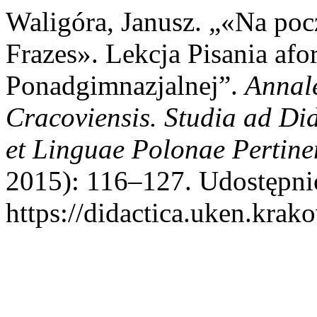
Waligóra, Janusz. „«Na po
Frazes». Lekcja Pisania a
Ponadgimnazjalnej”.
Annale
Cracoviensis. Studia ad D
et Linguae Polonae Pertine
2015): 116–127. Udostępnio
https://didactica.uken.krako