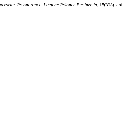
itterarum Polonarum et Linguae Polonae Pertinentia
, 15(398). doi: