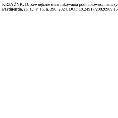
KRZYŻYK, D. Zewnętrzne uwarunkowania podmiotowości nauczyci
Pertinentia
,
[S. l.]
, v. 15, n. 398, 2024. DOI: 10.24917/20820909.15.4